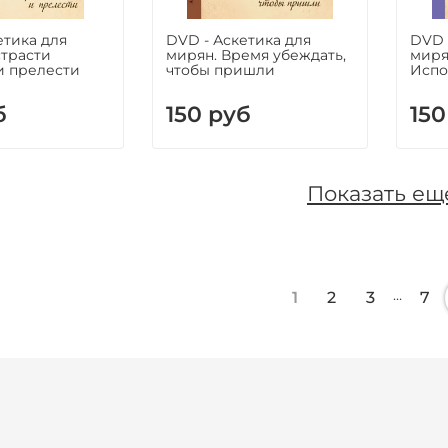
етика для
DVD - Аскетика для
DVD 
страсти
мирян. Время убеждать,
миря
и прелести
чтобы пришли
Испо
б
150 руб
150
Показать ещ
…
1
2
3
7