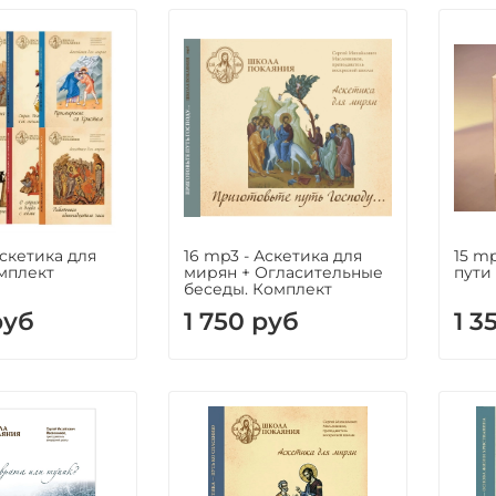
Аскетика для
16 mp3 - Аскетика для
15 m
мплект
мирян + Огласительные
пути
беседы. Комплект
руб
1 750 руб
1 3