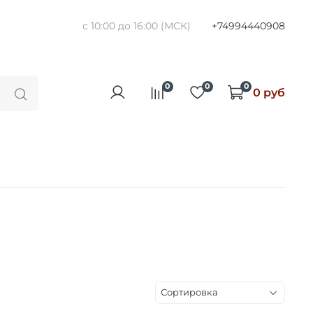
с 10:00 до 16:00 (МСК)
+74994440908
0
0
0
0 руб