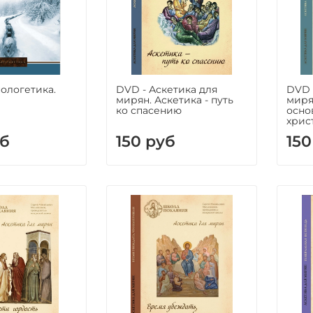
пологетика.
DVD - Аскетика для
DVD 
мирян. Аскетика - путь
миря
ко спасению
осно
хрис
уб
150 руб
150