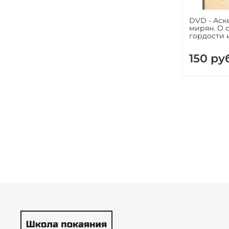
DVD - Аск
мирян. О 
гордости 
150 ру