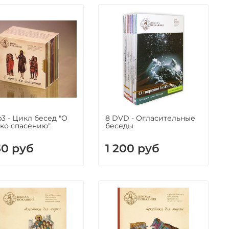
p3 - Цикл бесед "О
8 DVD - Огласительные
 ко спасению".
беседы
50 руб
1 200 руб