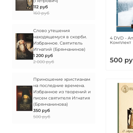
(Петрович)
112 руб
160 руб
Слово утешения
находящемуся в скорби.
4 DVD - А
Комплект
Избранное. Святитель
Игнатий (Брянчанинов)
1 200 руб
500 р
2 000 руб
Приношение христианам
на последние времена.
Избранное из творений и
писем святителя Игнатия
(Брянчанинова)
350 руб
500 руб