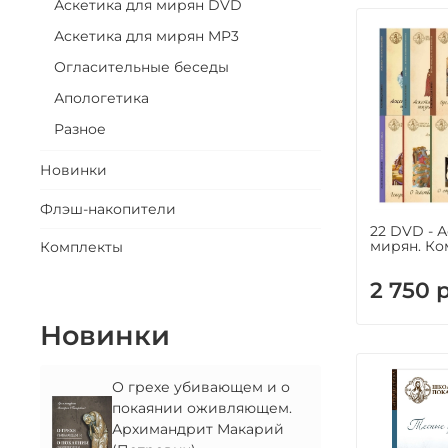
Аскетика для мирян DVD
Аскетика для мирян MP3
Огласительные беседы
Апологетика
Разное
Новинки
Флэш-накопители
22 DVD - 
мирян. Ко
Комплекты
2 750 
Новинки
О грехе убивающем и о
покаянии оживляющем.
Архимандрит Макарий