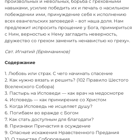
произвольных и невольных, борьба с греховными
навыками, усилие победить их и печаль о насильном
побеждении ими, принуждение себя к исполнению
всех евангельских заповедей – вот наша доля. Нам
предлежит испросить прощение у Бога, примириться
с Ним, верностью к Нему загладить неверность,
дружество со грехом заменить ненавистью ко греху».
Свт. Игнатий (Брянчанинов)
Содержание
1. Любовь или страх. С чего начинать спасение
2. Как нужно вязать и решить? (102 Правило Шестого
Вселенского Собора)
3. Пастырь на Исповеди — как врач на медосмотре
4. Исповедь — как примирение со Христом
5. Когда Исповедь не исцеляет душу?
6. Погибаем во вражде с Богом
7. Как стать доступным для благодати?
8. Признаки Причастия в осуждение
9. Опасные искажения Нравственного Предания
10. О таинстве Соборования