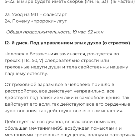
5–22. В мире будете иметь скорбь (Ин. 16, 33) (18 частей)
23. Уход из МП – фальстарт
24. Почему «пророки» лгут
Общая продолжительность: 19 час. 52 мин
12- й диск. Под управлением злых духов (о страстях)
Человек в беззакониях зачинается, рождается во
грехах: (Пс. 50, 7) следовательно страсти или
греховные недуги души и тела свойственны нашему
падшему естеству.
От греховной заразы все в человеке пришло в
расстройство, все действует неправильно, все
действует под влиянием лжи и самообольщения. Так
действует его воля, так действуют все его сердечные
чувствования, так действуют все его помышления.
Действует на нас диавол, влагая свои помыслы,
обольщая мечтаниями95, возбуждая помыслами и
мечтаниями греховные ощущения, волнуя и разгорячая