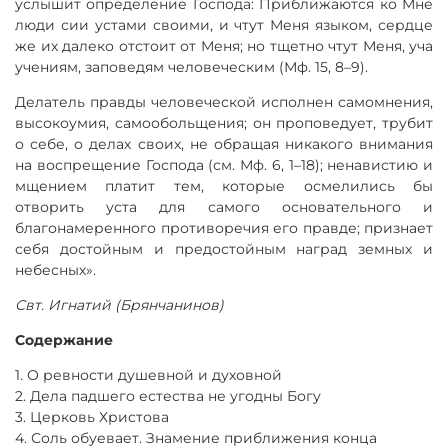
услышит определение Господа: Приближаются ко Мне
люди сии устами своими, и чтут Меня языком, сердце
же их далеко отстоит от Меня; но тщетно чтут Меня, уча
учениям, заповедям человеческим (Мф. 15, 8–9).
Делатель правды человеческой исполнен самомнения,
высокоумия, самообольщения; он проповедует, трубит
о себе, о делах своих, не обращая никакого внимания
на воспрещение Господа (см. Мф. 6, 1–18); ненавистию и
мщением платит тем, которые осмелились бы
отворить уста для самого основательного и
благонамеренного противоречия его правде; признает
себя достойным и предостойным наград земных и
небесных».
Свт. Игнатий (Брянчанинов)
Содержание
1. О ревности душевной и духовной
2. Дела падшего естества не угодны Богу
3. Церковь Христова
4. Соль обуевает. Знамение приближения конца