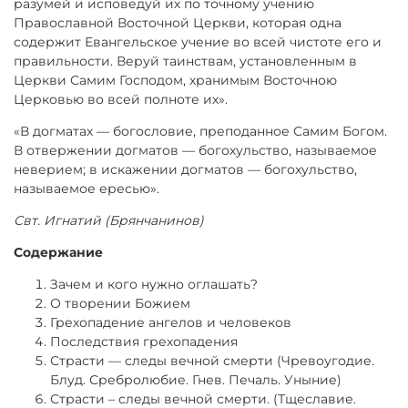
разумей и исповедуй их по точному учению
Православной Восточной Церкви, которая одна
содержит Евангельское учение во всей чистоте его и
правильности. Веруй таинствам, установленным в
Церкви Самим Господом, хранимым Восточною
Церковью во всей полноте их».
«В догматах — богословие, преподанное Самим Богом.
В отвержении догматов — богохульство, называемое
неверием; в искажении догматов — богохульство,
называемое ересью».
Свт. Игнатий (Брянчанинов)
Содержание
Зачем и кого нужно оглашать?
О творении Божием
Грехопадение ангелов и человеков
Последствия грехопадения
Страсти — следы вечной смерти (Чревоугодие.
Блуд. Сребролюбие. Гнев. Печаль. Уныние)
Страсти – следы вечной смерти. (Тщеславие.