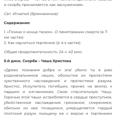
и скорбь принимается, как заслуженная».
Свт. Игнатий (Брянчанинов)
Содержание:
1. «Помни о конце твоем».
О памятовании смерти
(в 7-
ми частях)
2. Как научиться терпению (в 4-х частях).
Общая продолжительность: 24 ч. 43 мин.
5-й диск. Скорби – Чаша Христова
«Древо познания добра и зла! убило ты в раю
родоначальников наших, обольстив их прелестями
чувственного наслаждения и прелестями разума.
Христос, Искупитель погибших, принес на землю, к
падшим и изгнанникам, Свою спасительную Чашу.
Горечью этой Чаши истребляется в сердце преступное,
убийственное наслаждение греховное; смирением,
обильно из нее точащимся, умерщвляется гордый
плотский разум; пьющему ее с верою и терпением