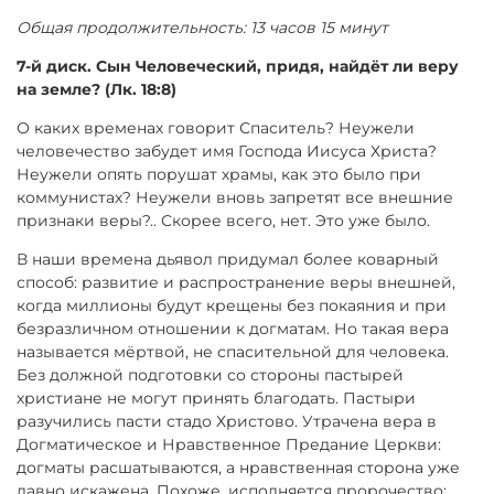
Общая продолжительность: 13 часов 15 минут
7-й диск. Сын Человеческий, придя, найдёт ли веру
на земле? (Лк. 18:8)
О каких временах говорит Спаситель? Неужели
человечество забудет имя Господа Иисуса Христа?
Неужели опять порушат храмы, как это было при
коммунистах? Неужели вновь запретят все внешние
признаки веры?.. Скорее всего, нет. Это уже было.
В наши времена дьявол придумал более коварный
способ: развитие и распространение веры внешней,
когда миллионы будут крещены без покаяния и при
безразличном отношении к догматам. Но такая вера
называется мёртвой, не спасительной для человека.
Без должной подготовки со стороны пастырей
христиане не могут принять благодать. Пастыри
разучились пасти стадо Христово. Утрачена вера в
Догматическое и Нравственное Предание Церкви:
догматы расшатываются, а нравственная сторона уже
давно искажена. Похоже, исполняется пророчество: