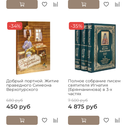
-34%
-35%
Добрый портной. Житие
Полное собрание писем
праведного Симеона
святителя Игнатия
Верхотурского
(Брянчанинова) в 3-х
частях
680 руб
7 500 руб
450 руб
4 875 руб