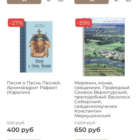
-27%
-59%
Песня о Песнь Песней.
Мирянин, монах,
Архимандрит Рафаил
священник. Праведный
(Карелин)
Симеон Верхотурский,
преподобный Василиск
Сибирский,
священномученик
Константин
Меркушинский
550 руб
1 600 руб
400 руб
650 руб