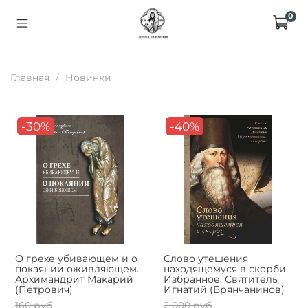
0
Главная
Новинки
-30%
-40%
О грехе убивающем и о
Слово утешения
покаянии оживляющем.
находящемуся в скорби.
Архимандрит Макарий
Избранное. Святитель
(Петрович)
Игнатий (Брянчанинов)
160 руб
2 000 руб