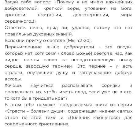
Задай себе вопрос: «Почему я не имею важнейших
добродетелей: крепкой веры, упования на Бога,
кротости, смирения, долготерпения, мира
сердечного..!»
Ответить точно, вряд ли, удастся, потому что нет
правильных духовных знаний.
Вспомни притчу о сеятеле (Мк. 4:3-20).
Перечисленные выше добродетели - это плоды,
которых нет, хотя семя ( слово Божье) сеется в нас. Как
видно, сеется слово на неподготовленную почву
сердца, заросшую тернием. Это терние – и есть
страсти, опутавшие душу и заглушающие добрые
всходы.
Хочешь научиться распознавать сорняки и
пропалывать их, чтобы иметь плод, если уже не в сто,
то хотя бы в тридцать крат?
В этом тебе поможет предлагаемая книга из серии
«Страсти – болезни души», содержащая мнения святых
отцов по этой теме и «Дневник кающегося» для
современного христианина.