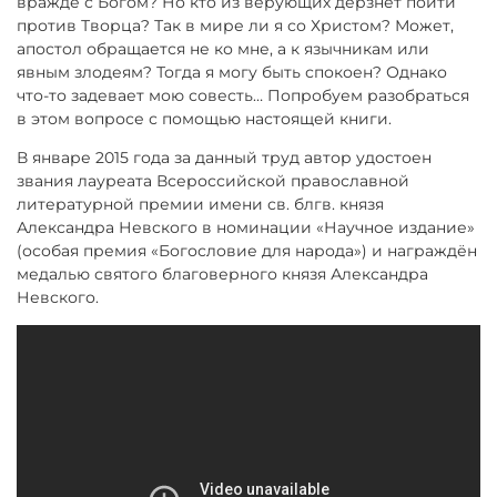
вражде с Богом? Но кто из верующих дерзнет пойти
против Творца? Так в мире ли я со Христом? Может,
апостол обращается не ко мне, а к язычникам или
явным злодеям? Тогда я могу быть спокоен? Однако
что-то задевает мою совесть… Попробуем разобраться
в этом вопросе с помощью настоящей книги.
В январе 2015 года за данный труд автор удостоен
звания лауреата Всероссийской православной
литературной премии имени св. блгв. князя
Александра Невского в номинации «Научное издание»
(особая премия «Богословие для народа») и награждён
медалью святого благоверного князя Александра
Невского.