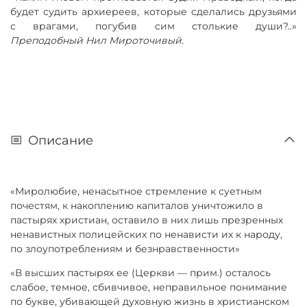
будет судить архиереев, которые сделались друзьями
с врагами, погубив сим столькие души?..»
Преподобный Нил Мироточивый.
Описание
«Миролюбие, ненасытное стремление к суетным
почестям, к накоплению капиталов уничтожило в
пастырях христиан, оставило в них лишь презренных
ненавистных полицейских по ненависти их к народу,
по злоупотреблениям и безнравственности»
«В высших пастырях ее (Церкви — прим.) осталось
слабое, темное, сбивчивое, неправильное понимание
по букве, убивающей духовную жизнь в христианском