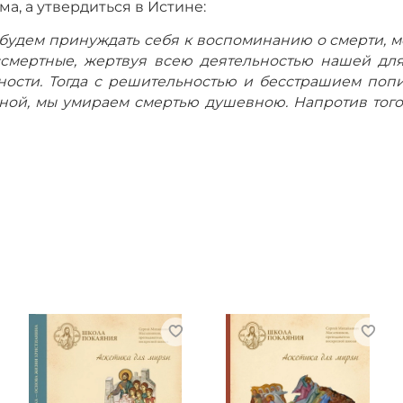
а, а утвердиться в Истине:
е будем принуждать себя к воспоминанию о смерти, м
ессмертные, жертвуя всею деятельностью нашей для
чности. Тогда с решительностью и бесстрашием поп
ой, мы умираем смертью душевною. Напротив того, 