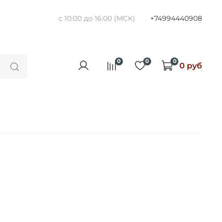
с 10:00 до 16:00 (МСК)
+74994440908
0
0
0
0 руб