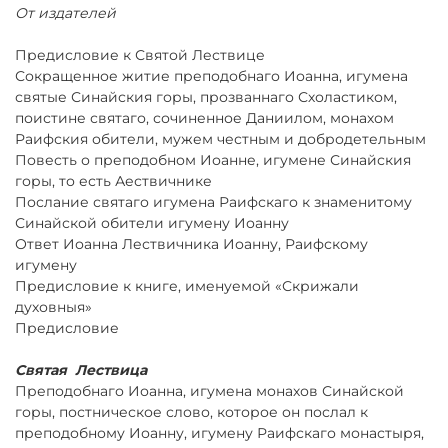
От издателей
Предисловие к Святой Лествице
Сокращенное житие преподобнаго Иоанна, игумена
святые Синайския горы, прозваннаго Схоластиком,
поистине святаго, сочиненное Даниилом, монахом
Раифския обители, мужем честным и добродетельным
Повесть о преподобном Иоанне, игумене Синайския
горы, то есть Аествичнике
Послание святаго игумена Раифскаго к знаменитому
Синайской обители игумену Иоанну
Ответ Иоанна Лествичника Иоанну, Раифскому
игумену
Предисловие к книге, именуемой «Скрижали
духовныя»
Предисловие
Святая Лествица
Преподобнаго Иоанна, игумена монахов Синайской
горы, постническое слово, которое он послал к
преподобному Иоанну, игумену Раифскаго монастыря,