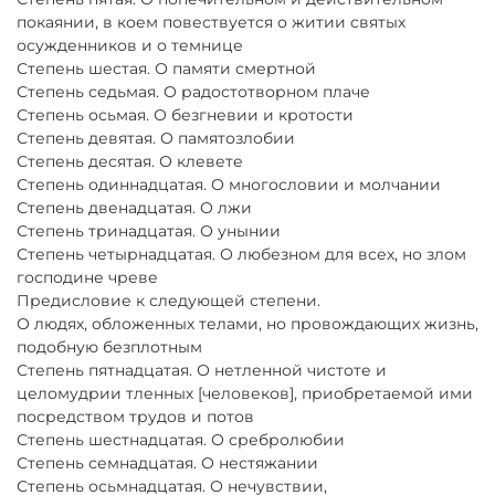
покаянии, в коем повествуется о житии святых
осужденников и о темнице
Степень шестая. О памяти смертной
Степень седьмая. О радостотворном плаче
Степень осьмая. О безгневии и кротости
Степень девятая. О памятозлобии
Степень десятая. О клевете
Степень одиннадцатая. О многословии и молчании
Степень двенадцатая. О лжи
Степень тринадцатая. О унынии
Степень четырнадцатая. О любезном для всех, но злом
господине чреве
Предисловие к следующей степени.
О людях, обложенных телами, но провождающих жизнь,
подобную безплотным
Степень пятнадцатая. О нетленной чистоте и
целомудрии тленных [человеков], приобретаемой ими
посредством трудов и потов
Степень шестнадцатая. О сребролюбии
Степень семнадцатая. О нестяжании
Степень осьмнадцатая. О нечувствии,