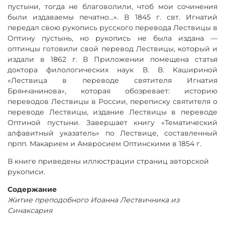
пустыни, тогда не благоволили, чтоб мои сочинения
были издаваемы печатно...». В 1845 г. свт. Игнатий
передал свою рукопись русского перевода Лествицы в
Оптину пустынь, но рукопись не была издана —
оптинцы готовили свой перевод Лествицы, который и
издали в 1862 г. В Приложении помещена статья
доктора филологических наук В. В. Кашириной
«Лествица в переводе святителя Игнатия
Брянчанинова», которая обозревает: историю
переводов Лествицы в России, переписку святителя о
переводе Лествицы, издание Лествицы в переводе
Оптиной пустыни. Завершает книгу «Тематический
алфавитный указатель» по Лествице, составленный
прпп. Макарием и Амвросием Оптинскими в 1854 г.
В книге приведены иллюстрации страниц авторской
рукописи.
Содержание
Житие преподобного Иоанна Лествичника из
Синаксария