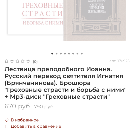
арт.
170925
(0)
Лествица преподобного Иоанна.
Русский перевод святителя Игнатия
(Брянчанинова). Брошюра
"Греховные страсти и борьба с ними"
+ Mp3-диск "Греховные страсти"
670 руб
790 руб
В избранное
Добавить в сравнение