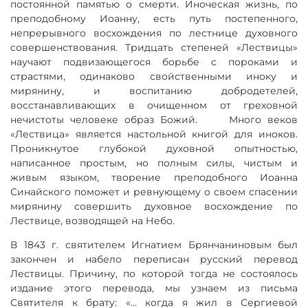
постоянной памятью о смерти. Иноческая жизнь, по
преподобному Иоанну, есть путь постепенного,
непрерывного восхождения по лестнице духовного
совершенствования. Тридцать степеней «Лествицы»
научают подвизающегося борьбе с пороками и
страстями, одинаково свойственными иноку и
мирянину, и воспитанию добродетелей,
восстанавливающих в очищенном от греховной
нечистоты человеке образ Божий. Много веков
«Лествица» является настольной книгой для иноков.
Проникнутое глубокой духовной опытностью,
написанное простым, но полным силы, чистым и
живым языком, творение преподобного Иоанна
Синайского поможет и ревнующему о своем спасении
мирянину совершить духовное восхождение по
Лествице, возводящей на Небо.
В 1843 г. святителем Игнатием Брянчаниновым был
закончен и набело переписан русский перевод
Лествицы. Причину, по которой тогда не состоялось
издание этого перевода, мы узнаем из письма
Святителя к брату: «... когда я жил в Сергиевой