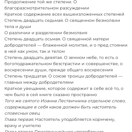
Продолжение той же степени. О
благоразсмотрительном разсуждении
Краткое содержание всех вышеизложенных степеней
Степень двадцать седьмая. О священном безмолвии
тела и души
О различии и разделении безмолвия
Степень двадцать осьмая. О священной матери
добродетелей — блаженной молитве, и о пред стоянии
в ней как умом, так и телом
Степень двадцать девятая. О земном небе, то есть о
богоподражательном безстрастии и совершенстве, о
воскресении души, прежде общаго воскресения
Степень тридцатая. О союзе троицы добродетелей —
главных между добродетелями
Краткое увещание, которое содержит в себе всё то, о
чем было в сей книге сказано пространно
Того же святого Иоанна Лествичника отдельное слово,
содержащее в себя каков должен быть настоятель
словесных овец
Глава первая.
Настоятель уподобляется кормчему,
врачу и учителю
Глава вторая.
Пространнейшее уподобление