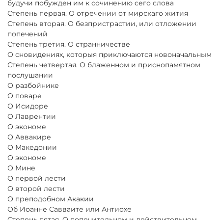
будучи побужден им к сочинению сего слова
Степень первая. О отречении от мирскаго жития
Степень вторая. О безпристрастии, или отложении
попечений
Степень третия. О странничестве
О сновидениях, которыя приключаются новоначальным
Степень четвертая. О блаженном и приснопамятном
послушании
О разбойнике
О поваре
О Исидоре
О Лаврентии
О экономе
О Аввакире
О Македонии
О экономе
О Мине
О первой лести
О второй лести
О преподобном Акакии
Об Иоанне Савваите или Антиохе
Степень пятая. О попечительном и действительном