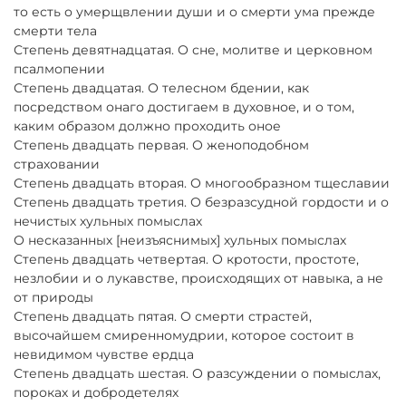
то есть о умерщвлении души и о смерти ума прежде
смерти тела
Степень девятнадцатая. О сне, молитве и церковном
псалмопении
Степень двадцатая. О телесном бдении, как
посредством онаго достигаем в духовное, и о том,
каким образом должно проходить оное
Степень двадцать первая. О женоподобном
страховании
Степень двадцать вторая. О многообразном тщеславии
Степень двадцать третия. О безразсудной гордости и о
нечистых хульных помыслах
О несказанных [неизъяснимых] хульных помыслах
Степень двадцать четвертая. О кротости, простоте,
незлобии и о лукавстве, происходящих от навыка, а не
от природы
Степень двадцать пятая. О смерти страстей,
высочайшем смиренномудрии, которое состоит в
невидимом чувстве ердца
Степень двадцать шестая. О разсуждении о помыслах,
пороках и добродетелях